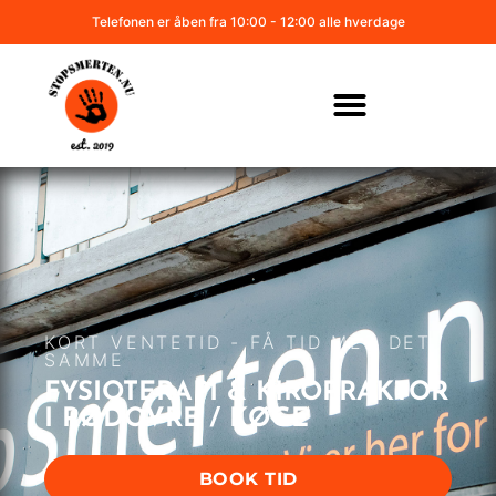
Telefonen er åben fra 10:00 - 12:00 alle hverdage
KORT VENTETID - FÅ TID MED DET
SAMME
FYSIOTERAPI & KIROPRAKTOR
I RØDOVRE / KØGE
BOOK TID