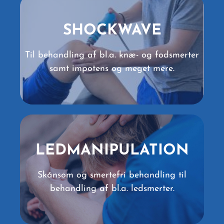
SHOCKWAVE
SHOCKWAVE
Til behandling af bl.a. knæ- og fodsmerter
LÆS MERE
samt impotens og meget mere.
LED­MANIPULATION
LEDMANIPULATION
Skånsom og smertefri behandling til
LÆS MERE
behandling af bl.a. ledsmerter.