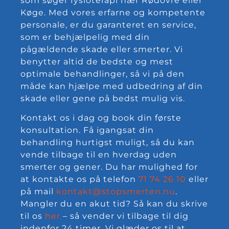
som søger fysioterapi nær Rødovre eller
Køge. Med vores erfarne og kompetente
personale, er du garanteret en service,
som er behjælpelig med din
pågældende skade eller smerter. Vi
benytter altid de bedste og mest
optimale behandlinger, så vi på den
måde kan hjælpe med udbedring af din
skade eller gene på bedst mulig vis.
Kontakt os i dag og book din første
konsultation. Få igangsat din
behandling hurtigst muligt, så du kan
vende tilbage til en hverdag uden
smerter og gener. Du har mulighed for
at kontakte os på telefon
71 74 26 10
eller
på mail
kontakt@stopsmerten.nu
.
Mangler du en akut tid? Så kan du skrive
til os
her
– så vender vi tilbage til dig
indenfor 24 timer. Vi glæder os til at