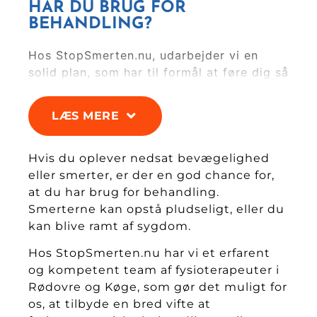
HAR DU BRUG FOR
BEHANDLING?
Hos StopSmerten.nu, udarbejder vi en
solid plan, som har til formål at føre dig så
hurtigt som muligt ud af smerten.
Hos Stopsmerten.nu hjælper vi med:
LÆS MERE
Kun én behandler i hele forløbet, som
giver tryghed og kender din situation.
Holistisk behandling vha. akupunktur,
Hvis du oplever nedsat bevægelighed
massage og ledmanipulation.
eller smerter, er der en god chance for,
Yde støtte og hjælp til bearbejdelse
at du har brug for behandling.
af f.eks. smerter, angst og åndenød
Smerterne kan opstå pludseligt, eller du
ved hjælp af ikke-medicinske tiltag.
kan blive ramt af sygdom.
Behandling af muskelspændinger
Hos StopSmerten.nu har vi et erfarent
Øget bevægelighed i muskler og led.
og kompetent team af fysioterapeuter i
Vi rådgiver om sammenhængen
Rødovre og Køge, som gør det muligt for
mellem en sund krop, fysisk
os, at tilbyde en bred vifte at
bevægelse og godt helbred.