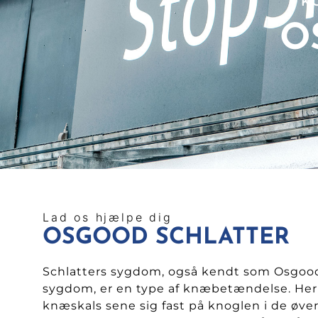
K
O
Lad os hjælpe dig
OSGOOD SCHLATTER
Schlatters sygdom, også kendt som Osgood
sygdom, er en type af knæbetændelse. Her
knæskals sene sig fast på knoglen i de øver