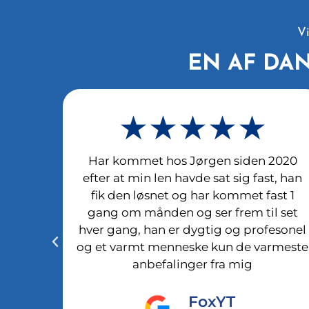
V
EN AF DA
★★★★★
år hos
Har kommet hos Jørgen siden 2020
ig
efter at min len havde sat sig fast, han
nbefale
fik den løsnet og har kommet fast 1
eller
gang om månden og ser frem til set
hver gang, han er dygtig og profesonel
og et varmt menneske kun de varmeste
anbefalinger fra mig
øm
FoxYT