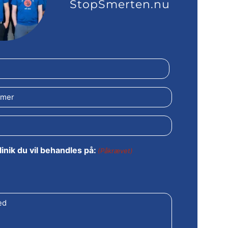
StopSmerten.nu
inik du vil behandles på:
(Påkrævet)