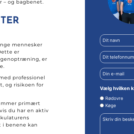
r – og bagbenet.
TER
Dit
 unge mennesker
navn
Dette er
(Påkrævet)
Telefon
(Påkrævet)
 genoptræning, er
me.
E-
mail
med professionel
(Påkrævet)
 og risikoen for
Vælg hvilken kl
Rødovre
 rammer primært
Køge
is du har en aktiv
Skriv
uskulaturens
din
besked
et i benene kan