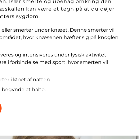
en. Især smerte og ubehag omkring den
næskallen kan være et tegn på at du døjer
tters sygdom.
eller smerter under knæet. Denne smerter vil
i området, hvor knæsenen hæfter sig på knoglen
veres og intensiveres under fysisk aktivitet.
re i forbindelse med sport, hvor smerten vil
ter i løbet af natten.
t begynde at halte.