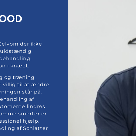
GOOD
 Selvom der ikke
 fuldstændig
behandling,
on i knæet.
g og træning
villig til at ændre
æningen står på.
behandling af
mptomerne lindres
dsomme smerter er
essionel hjælp.
dling af Schlatter