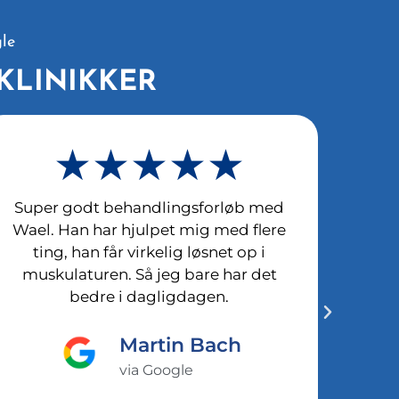
le
KLINIKKER
★★★★★
Super godt behandlingsforløb med
Jørgen
Wael. Han har hjulpet mig med flere
mi
ting, han får virkelig løsnet op i
beh
muskulaturen. Så jeg bare har det
v
bedre i dagligdagen.
trænin
til a
øvelse
Martin Bach
via Google