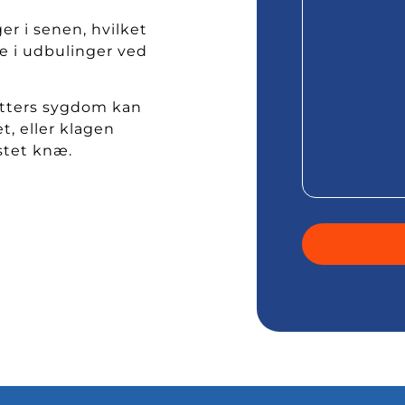
r i senen, hvilket
re i udbulinger ved
atters sygdom kan
, eller klagen
stet knæ.