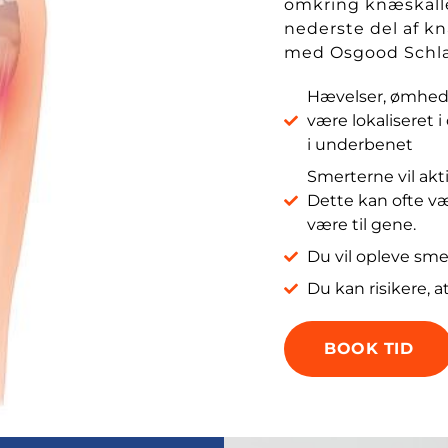
omkring knæskall
nederste del af k
med Osgood Schla
Hævelser, ømhed 
være lokaliseret 
i underbenet
Smerterne vil akti
Dette kan ofte væ
være til gene.
Du vil opleve smer
Du kan risikere, a
BOOK TID