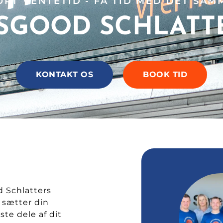
ORT VENTETID - FÅ TID MED DET SAM
SGOOD SCHLATT
KONTAKT OS
BOOK TID
 Schlatters
 sætter din
ste dele af dit