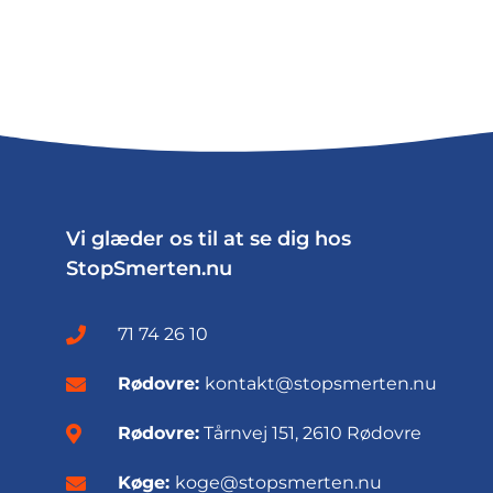
Vi glæder os til at se dig hos
StopSmerten.nu
71 74 26 10
Rødovre:
kontakt@stopsmerten.nu
Rødovre:
Tårnvej 151, 2610 Rødovre
Køge:
koge@stopsmerten.nu