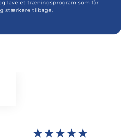
g lave et træningsprogram som får
og stærkere tilbage.
★★★★★