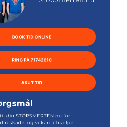
StopSmerten.nu
BOOK TID ONLINE
RING PÅ 71742610
AKUT TID
ørgsmål
 til din STOPSMERTEN.nu for
 din skade, og vi kan afhjælpe