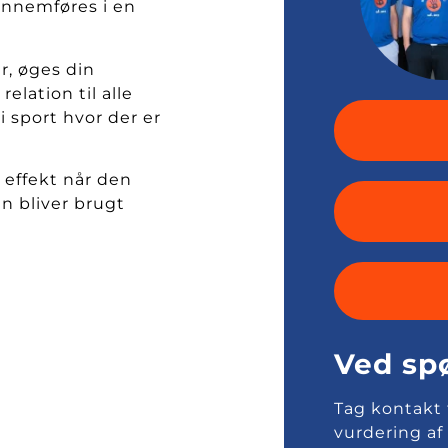
gennemføres i en
r, øges din
lation til alle
i sport hvor der er
 effekt når den
n bliver brugt
Ved sp
Tag kontakt
vurdering af