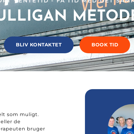
ORT VENTETID - FÅ TID MED DET SAM
ULLIGAN METOD
BLIV KONTAKTET
BOOK TID
elt som muligt.
eller de
erapeuten bruger