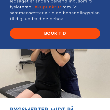
ledsaget af anden behandling, som fx
fysioterapi,
akupunktur
mm. Vi
sammensætter altid en behandlingsplan
til dig, ud fra dine behov.
BOOK TID