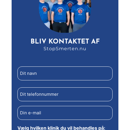
BLIV KONTAKTET AF
StopSmerten.nu
Dit
navn
(Påkrævet)
Telefon
(Påkrævet)
E-
mail
(Påkrævet)
Vælg hvilken klinik du vil behandles på: