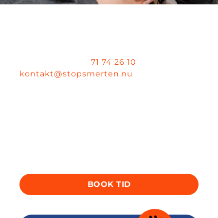
BOOK EN TID
Du har mulighed for at kontakte os via
telefonnummer
71 74 26 10
eller via mail
kontakt@stopsmerten.nu
. Du kan også
skrive til os via vores kontaktformular. Vi
vender tilbage hurtigst muligt.
Oplever du akut opståede smerter, har
du mulighed for at skrive til os og få en
akut tid til behandling af dette. Her
modtager du et tilbud indenfor 24 timer.
BOOK TID