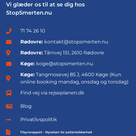
Vi glæder os til at se dig hos
StopSmerten.nu
71 74 26 10
Rødovre:
kontakt@stopsmerten.nu
Rødovre:
Tårnvej 151, 2610 Rødovre
Køge:
koge@stopsmerten.nu
Køge:
Tangmosevej 85 J, 4600 Køge (Kun
online booking mandag, onsdag og torsdag)
Find vej via rejseplanen.dk
Blog
Privatlivspolitik
Tilsynsrapport - Styrelsen for patientsikkerhed