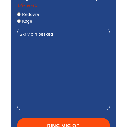
(Påkrævet)
Rødovre
Køge
Skriv
din
besked