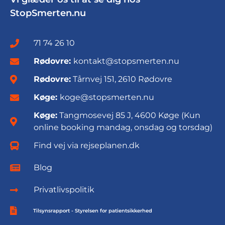
StopSmerten.nu
71 74 26 10
Rødovre:
kontakt@stopsmerten.nu
Rødovre:
Tårnvej 151, 2610 Rødovre
Køge:
koge@stopsmerten.nu
Køge:
Tangmosevej 85 J, 4600 Køge (Kun
online booking mandag, onsdag og torsdag)
Find vej via rejseplanen.dk
Blog
Privatlivspolitik
Tilsynsrapport - Styrelsen for patientsikkerhed