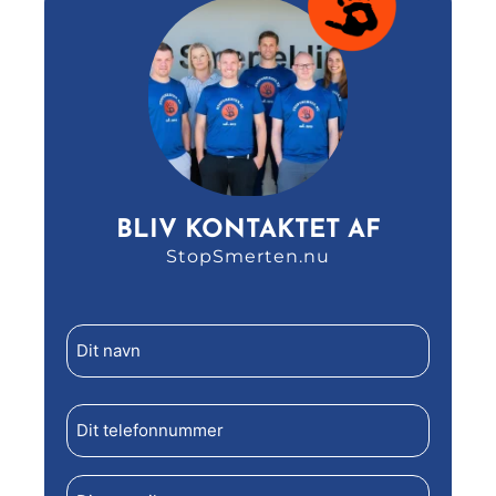
BLIV KONTAKTET AF
StopSmerten.nu
Dit
navn
(Påkrævet)
Telefon
(Påkrævet)
E-