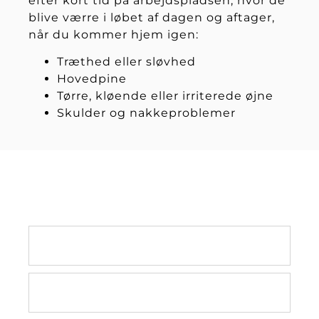
efter kort tid på arbejdspladsen, hvor de
blive værre i løbet af dagen og aftager,
når du kommer hjem igen:
Træthed eller sløvhed
Hovedpine
Tørre, kløende eller irriterede øjne
Skulder og nakkeproblemer
DU KAN LÆSE MERE OM DE
FORSKELLIGE METODER HER:
Ledmanipulation
Mulligan metoden