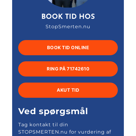
BOOK TID HOS
StopSmerten.nu
BOOK TID ONLINE
RING PÅ 71742610
AKUT TID
Ved spørgsmål
Tag kontakt til din
STOPSMERTEN.nu for vurdering af