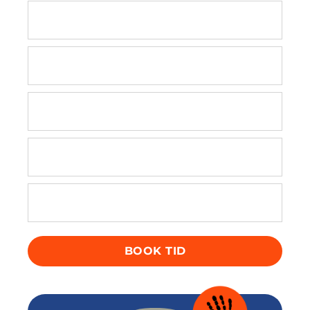
Massage
Shockwave
Medicinsk akupunktur
Akupressur
Graston teknik
BOOK TID