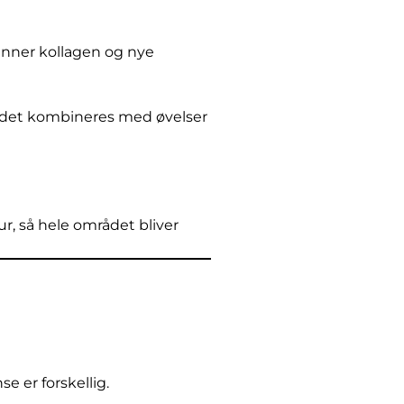
anner kollagen og nye
is det kombineres med øvelser
r, så hele området bliver
e er forskellig.