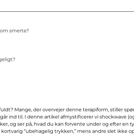
n om smerte?
eligt?
ldt? Mange, der overvejer denne terapiform, stiller sp
n går ind til. I denne artikel afmystificerer vi shockwave 
er, og ser på, hvad du kan forvente under og efter en ty
n kortvarig “ubehagelig trykken,” mens andre slet ikke o