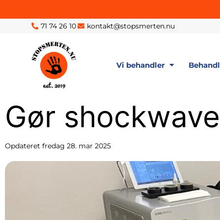
71 74 26 10
kontakt@stopsmerten.nu
Vi behandler
Behand
Gør shockwave
Opdateret
fredag 28. mar 2025