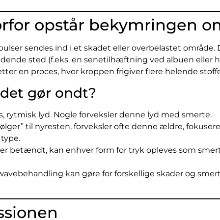
orfor opstår bekymringen o
mpulser sendes ind i et skadet eller overbelastet område.
ende sted (f.eks. en senetilhæftning ved albuen eller
 en proces, hvor kroppen frigiver flere helende stoffe
 det gør ondt?
s, rytmisk lyd. Nogle forveksler denne lyd med smerte.
bølger” til nyresten, forveksler ofte denne ældre, foku
type.
ller betændt, kan enhver form for tryk opleves som smert
ckwavebehandling kan gøre for forskellige skader og sme
ssionen