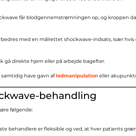
Shockwave får blodgennemstrømningen op, og kroppen d
n forbedres med en målrettet shockwave-indsats, især hv
k gå direkte hjem eller på arbejde bagefter.
u samtidig have gavn af
ledmanipulation
eller akupunktu
ockwave-behandling
gøre følgende:
ste behandlere er fleksible og ved, at hver patients græns