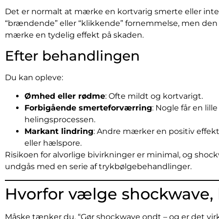
Det er normalt at mærke en kortvarig smerte eller inte
“brændende” eller “klikkende” fornemmelse, men den af
mærke en tydelig effekt på skaden.
Efter behandlingen
Du kan opleve:
Ømhed eller rødme
: Ofte mildt og kortvarigt.
Forbigående smerteforværring
: Nogle får en li
helingsprocessen.
Markant lindring
: Andre mærker en positiv effek
eller hælspore.
Risikoen for alvorlige bivirkninger er minimal, og sho
undgås med en serie af trykbølgebehandlinger.
Hvorfor vælge shockwave, 
Måske tænker du, “Gør shockwave ondt – og er det virk