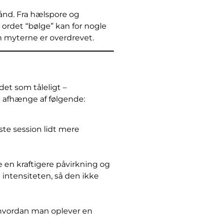
ånd. Fra hælspore og
ordet “bølge” kan for nogle
om myterne er overdrevet.
et som tåleligt –
 afhænge af følgende:
ste session lidt mere
e en kraftigere påvirkning og
intensiteten, så den ikke
n, hvordan man oplever en