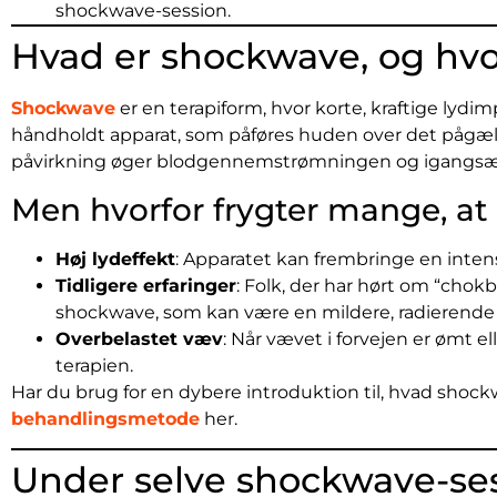
shockwave-session.
Hvad er shockwave, og hv
Shockwave
er en terapiform, hvor korte, kraftige lydi
håndholdt apparat, som påføres huden over det pågæld
påvirkning øger blodgennemstrømningen og igangsætter
Men hvorfor frygter mange, at
Høj lydeffekt
: Apparatet kan frembringe en inten
Tidligere erfaringer
: Folk, der har hørt om “chok
shockwave, som kan være en mildere, radierende 
Overbelastet væv
: Når vævet i forvejen er ømt e
terapien.
Har du brug for en dybere introduktion til, hvad sho
behandlingsmetode
her.
Under selve shockwave-se