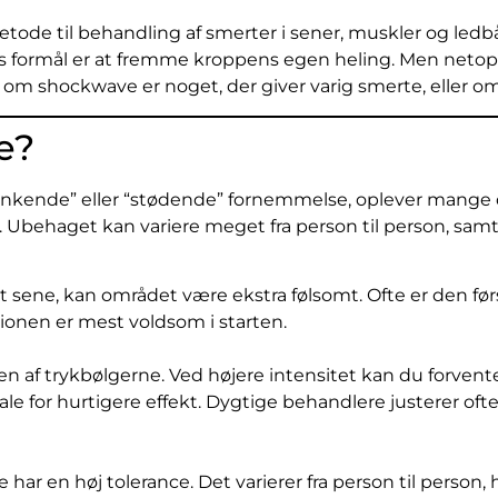
tode til behandling af smerter i sener, muskler og ledb
es formål er at fremme kroppens egen heling. Men netop 
å, om shockwave er noget, der giver varig smerte, eller 
e?
“bankende” eller “stødende” fornemmelse, oplever mange d
behaget kan variere meget fra person til person, samt
t sene, kan området være ekstra følsomt. Ofte er den før
ionen er mest voldsom i starten.
en af trykbølgerne. Ved højere intensitet kan du forvent
 for hurtigere effekt. Dygtige behandlere justerer ofte 
 har en høj tolerance. Det varierer fra person til perso