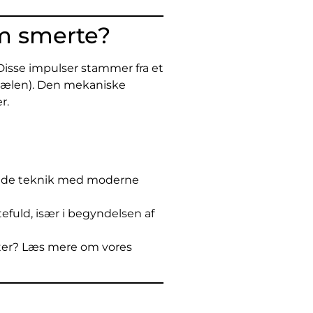
m smerte?
 Disse impulser stammer fra et
 hælen). Den mekaniske
r.
serede teknik med moderne
efuld, især i begyndelsen af
rter? Læs mere om vores