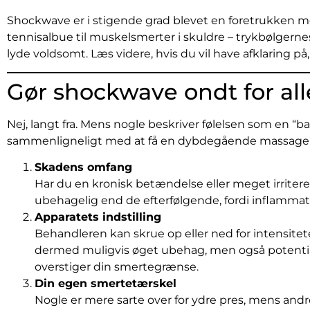
Shockwave er i stigende grad blevet en foretrukken me
tennisalbue til muskelsmerter i skuldre – trykbølgern
lyde voldsomt. Læs videre, hvis du vil have afklaring p
Gør shockwave ondt for all
Nej, langt fra. Mens nogle beskriver følelsen som en 
sammenligneligt med at få en dybdegående massage. U
Skadens omfang
Har du en kronisk betændelse eller meget irritere
ubehagelig end de efterfølgende, fordi inflammat
Apparatets indstilling
Behandleren kan skrue op eller ned for intensitet
dermed muligvis øget ubehag, men også potentiale
overstiger din smertegrænse.
Din egen smertetærskel
Nogle er mere sarte over for ydre pres, mens andre