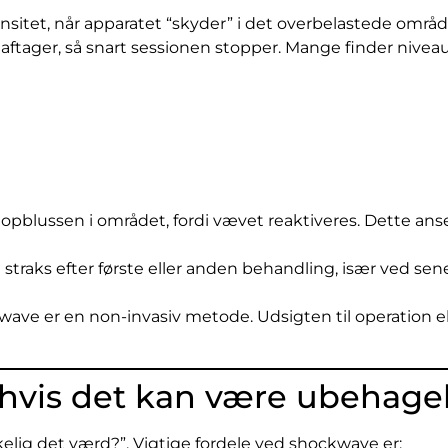
nsitet, når apparatet “skyder” i det overbelastede områ
tager, så snart sessionen stopper. Mange finder niveauet
lle opblussen i området, fordi vævet reaktiveres. Dette an
t straks efter første eller anden behandling, især ved s
ckwave er en non-invasiv metode. Udsigten til operation e
hvis det kan være ubehagel
elig det værd?”. Vigtige fordele ved shockwave er: