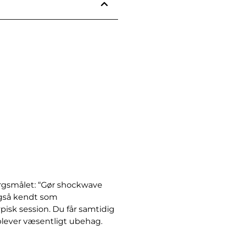
ørgsmålet: “Gør shockwave
(også kendt som
pisk session. Du får samtidig
plever væsentligt ubehag.