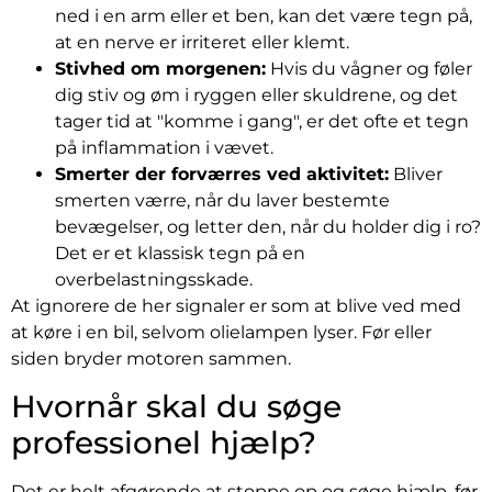
ned i en arm eller et ben, kan det være tegn på,
at en nerve er irriteret eller klemt.
Stivhed om morgenen:
Hvis du vågner og føler
dig stiv og øm i ryggen eller skuldrene, og det
tager tid at "komme i gang", er det ofte et tegn
på inflammation i vævet.
Smerter der forværres ved aktivitet:
Bliver
smerten værre, når du laver bestemte
bevægelser, og letter den, når du holder dig i ro?
Det er et klassisk tegn på en
overbelastningsskade.
At ignorere de her signaler er som at blive ved med
at køre i en bil, selvom olielampen lyser. Før eller
siden bryder motoren sammen.
Hvornår skal du søge
professionel hjælp?
Det er helt afgørende at stoppe op og søge hjælp, før