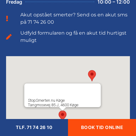
Fredag
10:00 – 12:00
Akut opstået smerter? Send os en akut sms
på 71 74 26 00
Udfyld formularen og få en akut tid hurtigst
muligt
StopSmerten.nu Køge
Tangmosevej 85 J, 4600 Køge
TLF. 71 74 26 10
BOOK TID ONLINE