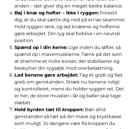
anden – det giver dig en meget bedre balance.
Bøj i knæ og hofter – ikke i ryggen:
Forestil
dig, at du skal sætte dig ned på en lav skammel.
Hold ryggen rank, og lad knæene og hofterne
gøre arbejdet. Din ryg skal forblive i en neutral
position.
Spænd op i din kerne:
Lige inden du løfter, så
spænd op i mavemusklerne. Tænk på det som
at stramme et indre korset, der stabiliserer og
beskytter din rygsøjle mod overbelastning.
Lad benene gøre arbejdet:
Tag et godt og fast
greb om genstanden. Stræk nu benene roligt
og kontrolleret, mens du holder ryggen ret. Det
er her, de store muskler i lår og baller skal tage
slæbet.
Hold byrden tæt til kroppen:
Bær altid
genstanden så tæt på din mave og brystkasse
som muligt. Jo længere væk fra kroppen du