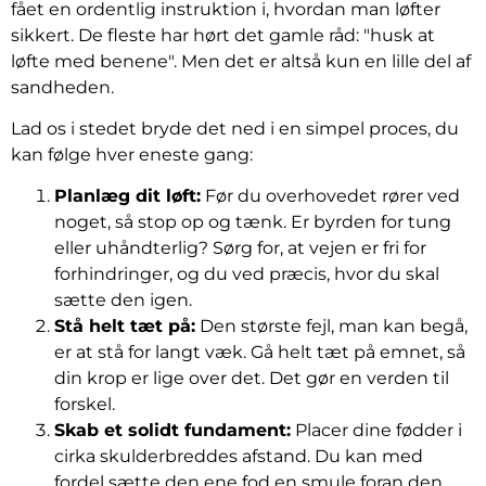
fået en ordentlig instruktion i, hvordan man løfter
sikkert. De fleste har hørt det gamle råd: "husk at
løfte med benene". Men det er altså kun en lille del af
sandheden.
Lad os i stedet bryde det ned i en simpel proces, du
kan følge hver eneste gang:
Planlæg dit løft:
Før du overhovedet rører ved
noget, så stop op og tænk. Er byrden for tung
eller uhåndterlig? Sørg for, at vejen er fri for
forhindringer, og du ved præcis, hvor du skal
sætte den igen.
Stå helt tæt på:
Den største fejl, man kan begå,
er at stå for langt væk. Gå helt tæt på emnet, så
din krop er lige over det. Det gør en verden til
forskel.
Skab et solidt fundament:
Placer dine fødder i
cirka skulderbreddes afstand. Du kan med
fordel sætte den ene fod en smule foran den