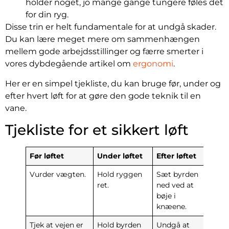
holder noget, jo mange gange tungere føles det
for din ryg.
Disse trin er helt fundamentale for at undgå skader.
Du kan lære meget mere om sammenhængen
mellem gode arbejdsstillinger og færre smerter i
vores dybdegående artikel om
ergonomi
.
Her er en simpel tjekliste, du kan bruge før, under og
efter hvert løft for at gøre den gode teknik til en
vane.
Tjekliste for et sikkert løft
Før løftet
Under løftet
Efter løftet
Vurder vægten.
Hold ryggen
Sæt byrden
ret.
ned ved at
bøje i
knæene.
Tjek at vejen er
Hold byrden
Undgå at