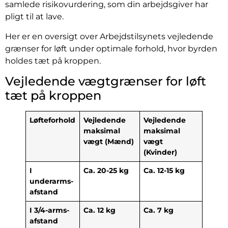
samlede risikovurdering, som din arbejdsgiver har
pligt til at lave.
Her er en oversigt over Arbejdstilsynets vejledende
grænser for løft under optimale forhold, hvor byrden
holdes tæt på kroppen.
Vejledende vægtgrænser for løft
tæt på kroppen
Løfteforhold
Vejledende
Vejledende
maksimal
maksimal
vægt (Mænd)
vægt
(Kvinder)
I
Ca. 20-25 kg
Ca. 12-15 kg
underarms-
afstand
I 3/4-arms-
Ca. 12 kg
Ca. 7 kg
afstand