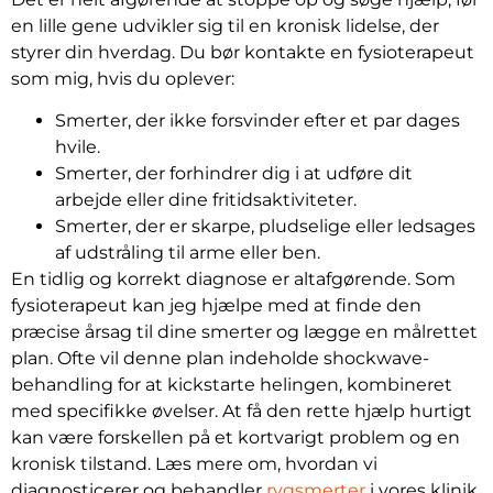
en lille gene udvikler sig til en kronisk lidelse, der
styrer din hverdag. Du bør kontakte en fysioterapeut
som mig, hvis du oplever:
Smerter, der ikke forsvinder efter et par dages
hvile.
Smerter, der forhindrer dig i at udføre dit
arbejde eller dine fritidsaktiviteter.
Smerter, der er skarpe, pludselige eller ledsages
af udstråling til arme eller ben.
En tidlig og korrekt diagnose er altafgørende. Som
fysioterapeut kan jeg hjælpe med at finde den
præcise årsag til dine smerter og lægge en målrettet
plan. Ofte vil denne plan indeholde shockwave-
behandling for at kickstarte helingen, kombineret
med specifikke øvelser. At få den rette hjælp hurtigt
kan være forskellen på et kortvarigt problem og en
kronisk tilstand. Læs mere om, hvordan vi
diagnosticerer og behandler
rygsmerter
i vores klinik.