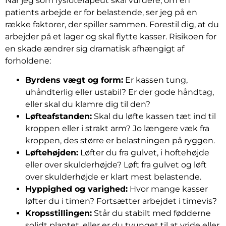
Når jeg som fysioterapeut skal vurdere, om en
patients arbejde er for belastende, ser jeg på en
række faktorer, der spiller sammen. Forestil dig, at du
arbejder på et lager og skal flytte kasser. Risikoen for
en skade ændrer sig dramatisk afhængigt af
forholdene:
Byrdens vægt og form:
Er kassen tung,
uhåndterlig eller ustabil? Er der gode håndtag,
eller skal du klamre dig til den?
Løfteafstanden:
Skal du løfte kassen tæt ind til
kroppen eller i strakt arm? Jo længere væk fra
kroppen, des større er belastningen på ryggen.
Løftehøjden:
Løfter du fra gulvet, i hoftehøjde
eller over skulderhøjde? Løft fra gulvet og løft
over skulderhøjde er klart mest belastende.
Hyppighed og varighed:
Hvor mange kasser
løfter du i timen? Fortsætter arbejdet i timevis?
Kropsstillingen:
Står du stabilt med fødderne
solidt plantet, eller er du tvunget til at vride eller