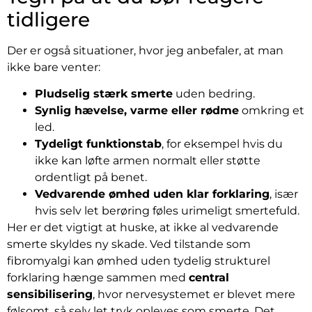
tidligere
Der er også situationer, hvor jeg anbefaler, at man
ikke bare venter:
Pludselig stærk smerte
uden bedring.
Synlig hævelse, varme eller rødme
omkring et
led.
Tydeligt funktionstab
, for eksempel hvis du
ikke kan løfte armen normalt eller støtte
ordentligt på benet.
Vedvarende ømhed uden klar forklaring
, især
hvis selv let berøring føles urimeligt smertefuld.
Her er det vigtigt at huske, at ikke al vedvarende
smerte skyldes ny skade. Ved tilstande som
fibromyalgi kan ømhed uden tydelig strukturel
forklaring hænge sammen med
central
sensibilisering
, hvor nervesystemet er blevet mere
følsomt, så selv let tryk opleves som smerte. Det