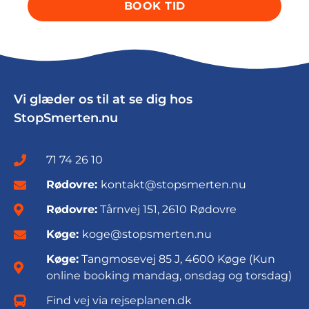
BOOK TID
Vi glæder os til at se dig hos
StopSmerten.nu
71 74 26 10
Rødovre:
kontakt@stopsmerten.nu
Rødovre:
Tårnvej 151, 2610 Rødovre
Køge:
koge@stopsmerten.nu
Køge:
Tangmosevej 85 J, 4600 Køge (Kun
online booking mandag, onsdag og torsdag)
Find vej via rejseplanen.dk