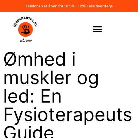
Telefonen er åben fra 10:00 - 12:00 alle hverdage
Ømhed i
muskler og
led: En
Fysioterapeuts
Guide