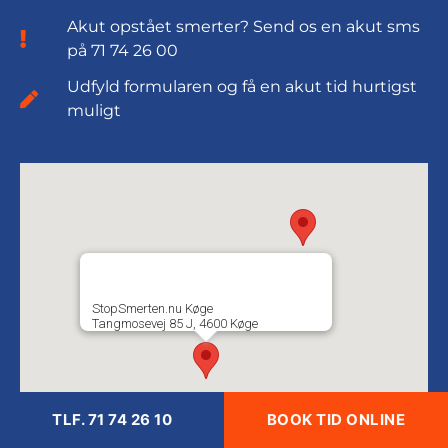
Akut opstået smerter? Send os en akut sms
på 71 74 26 00
Udfyld formularen og få en akut tid hurtigst
muligt
StopSmerten.nu Køge
Tangmosevej 85 J, 4600 Køge
TLF. 71 74 26 10
BOOK TID ONLINE