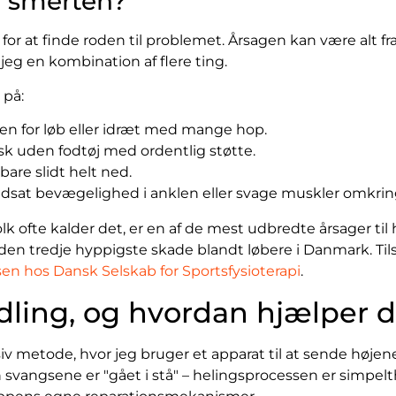
l smerten?
 for at finde roden til problemet. Årsagen kan være alt f
r jeg en kombination af flere ting.
 på:
den for løb eller idræt med mange hop.
sk uden fodtøj med ordentlig støtte.
r bare slidt helt ned.
 nedsat bevægelighed i anklen eller svage muskler omkrin
agfolk ofte kalder det, er en af de mest udbredte årsager t
en tredje hyppigste skade blandt løbere i Danmark. Ti
n hos Dansk Selskab for Sportsfysioterapi
.
ling, og hvordan hjælper d
v metode, hvor jeg bruger et apparat til at sende højene
 svangsene er "gået i stå" – helingsprocessen er simpe