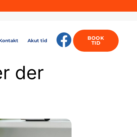
BOOK
Kontakt
Akut tid
TID
er der