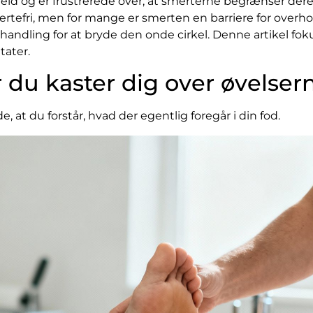
eld og er frustrerede over, at smerterne begrænser deres
smertefri, men for mange er smerten en barriere for over
ndling for at bryde den onde cirkel. Denne artikel fokus
tater.
r du kaster dig over øvelser
, at du forstår, hvad der egentlig foregår i din fod.