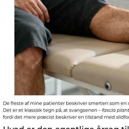
De fleste af mine patienter beskriver smerten som en 
Det er et klassisk tegn på, at svangsenen –
fascia plant
fordi det mere præcist beskriver en tilstand med slidf