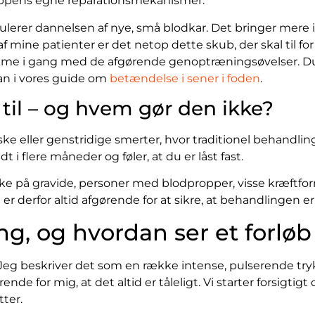
oppens egne reparationsmekanismer.
r dannelsen af nye, små blodkar. Det bringer mere ilt 
f mine patienter er det netop dette skub, der skal til for
omme i gang med de afgørende genoptræningsøvelser. D
 an i vores guide om
betændelse i sener i foden
.
il – og hvem gør den ikke?
ske eller genstridige smerter, hvor traditionel behandlin
dt i flere måneder og føler, at du er låst fast.
ke på gravide, personer med blodpropper, visse kræftform
derfor altid afgørende for at sikre, at behandlingen er 
g, og hvordan ser et forløb
 Jeg beskriver det som en række intense, pulserende tr
for mig, at det altid er tåleligt. Vi starter forsigtigt 
ter.