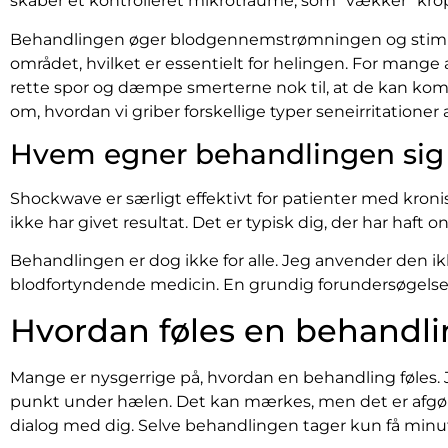
skaber et kontrolleret mikrotraume, som "vækker" kr
Behandlingen øger blodgennemstrømningen og stimulere
området, hvilket er essentielt for helingen. For mange a
rette spor og dæmpe smerterne nok til, at de kan k
om, hvordan vi griber forskellige typer seneirritationer
Hvem egner behandlingen sig t
Shockwave er særligt effektivt for patienter med kroni
ikke har givet resultat. Det er typisk dig, der har haft on
Behandlingen er dog ikke for alle. Jeg anvender den ik
blodfortyndende medicin. En grundig forundersøgelse er 
Hvordan føles en behandlin
Mange er nysgerrige på, hvordan en behandling føles.
punkt under hælen. Det kan mærkes, men det er afgørende 
dialog med dig. Selve behandlingen tager kun få minut