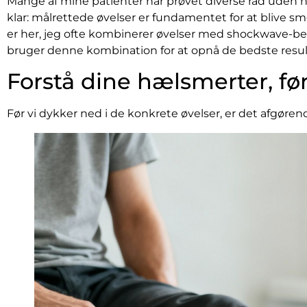
Mange af mine patienter har prøvet diverse råd uden h
klar: målrettede øvelser er fundamentet for at blive 
er her, jeg ofte kombinerer øvelser med shockwave-beha
bruger denne kombination for at opnå de bedste resul
Forstå dine hælsmerter, fø
Før vi dykker ned i de konkrete øvelser, er det afgørende