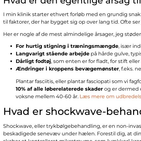
Hvad er den egentlige årsag ti
I min klinik starter ethvert forløb med en grundig snak
til faktorer, der har bygget sig op over lang tid. Ofte se
Her er nogle af de mest almindelige årsager, jeg støder
For hurtig stigning i træningsmængde
, især in
Langvarigt stående arbejde
på hårde gulve, typi
Dårligt fodtøj
, som enten er for fladt, for stift elle
Ændringer i kroppens bevægemønster
, f.eks.
Plantar fasciitis, eller plantar fasciopati som vi f
10% af alle løberelaterede skader
og er dermed d
voksne mellem 40-60 år.
Læs mere om udbredelse
Hvad er shockwave-behand
Shockwave, eller trykbølgebehandling, er en non-invasi
beskadigede senevæv under hælen. Forestil dig, at din