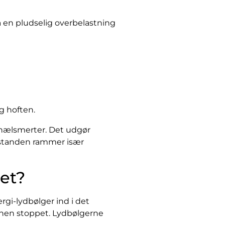
ra en pludselig overbelastning
g hoften.
il hælsmerter. Det udgør
lstanden rammer især
et?
rgi-lydbølger ind i det
lthen stoppet. Lydbølgerne