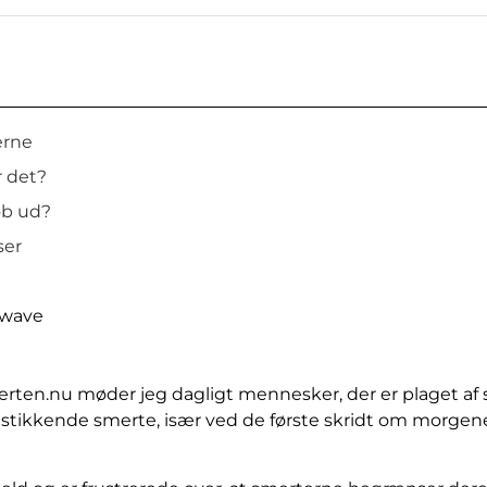
erne
 det?
øb ud?
ser
kwave
erten.nu møder jeg dagligt mennesker, der er plaget a
ske stikkende smerte, især ved de første skridt om morge