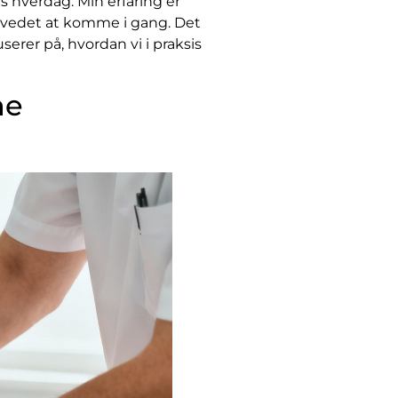
 hverdag. Min erfaring er
hovedet at komme i gang. Det
erer på, hvordan vi i praksis
ne