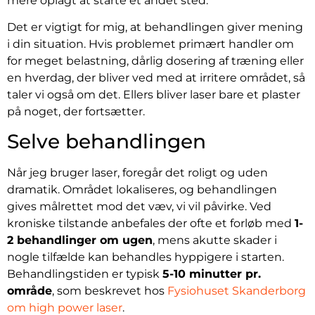
mere oplagt at starte et andet sted.
Det er vigtigt for mig, at behandlingen giver mening
i din situation. Hvis problemet primært handler om
for meget belastning, dårlig dosering af træning eller
en hverdag, der bliver ved med at irritere området, så
taler vi også om det. Ellers bliver laser bare et plaster
på noget, der fortsætter.
Selve behandlingen
Når jeg bruger laser, foregår det roligt og uden
dramatik. Området lokaliseres, og behandlingen
gives målrettet mod det væv, vi vil påvirke. Ved
kroniske tilstande anbefales der ofte et forløb med
1-
2 behandlinger om ugen
, mens akutte skader i
nogle tilfælde kan behandles hyppigere i starten.
Behandlingstiden er typisk
5-10 minutter pr.
område
, som beskrevet hos
Fysiohuset Skanderborg
om high power laser
.