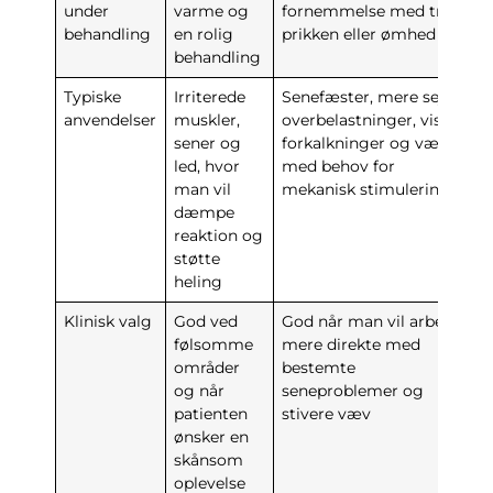
under
varme og
fornemmelse med tryk,
behandling
en rolig
prikken eller ømhed
behandling
Typiske
Irriterede
Senefæster, mere seje
anvendelser
muskler,
overbelastninger, visse
sener og
forkalkninger og væv
led, hvor
med behov for
man vil
mekanisk stimulering
dæmpe
reaktion og
støtte
heling
Klinisk valg
God ved
God når man vil arbejde
følsomme
mere direkte med
områder
bestemte
og når
seneproblemer og
patienten
stivere væv
ønsker en
skånsom
oplevelse