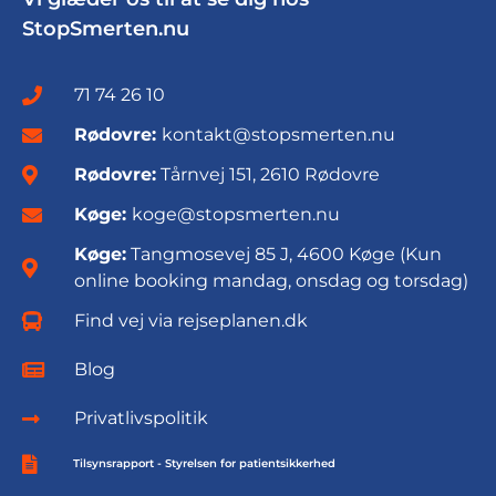
StopSmerten.nu
71 74 26 10
Rødovre:
kontakt@stopsmerten.nu
Rødovre:
Tårnvej 151, 2610 Rødovre
Køge:
koge@stopsmerten.nu
Køge:
Tangmosevej 85 J, 4600 Køge (Kun
online booking mandag, onsdag og torsdag)
Find vej via rejseplanen.dk
Blog
Privatlivspolitik
Tilsynsrapport - Styrelsen for patientsikkerhed