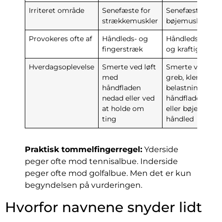
Irriteret område
Senefæste for
Senefæste for
strækkemuskler
bøjemuskler
Provokeres ofte af
Håndleds- og
Håndledsbøjnin
fingerstræk
og kraftigt greb
Hverdagsoplevelse
Smerte ved løft
Smerte ved
med
greb, klem og
håndfladen
belastning med
nedad eller ved
håndfladen opa
at holde om
eller bøjet
ting
håndled
Praktisk tommelfingerregel:
Yderside
peger ofte mod tennisalbue. Inderside
peger ofte mod golfalbue. Men det er kun
begyndelsen på vurderingen.
Hvorfor navnene snyder lidt