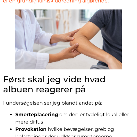
er en grundig klinisk udredning afgørende
.
Først skal jeg vide hvad
albuen reagerer på
I undersøgelsen ser jeg blandt andet på:
Smerteplacering
om den er tydeligt lokal eller
mere diffus
Provokation
hvilke bevægelser, greb og
belastninger der udløser symptomerne