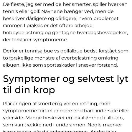
De fleste, jeg ser med de her smerter, spiller hverken
tennis eller golf. Navnene hænger ved, men de
beskriver dårligere og dårligere, hvem problemet
rammer. I praksis er det oftere arbejde,
hobbybelastning og gentagne hverdagsbevægelser,
der forklarer symptomerne.
Derfor er tennisalbue vs golfalbue bedst forstået som
to forskellige mønstre af overbelastning omkring
albuen, ikke som sportsskader i snæver forstand.
Symptomer og selvtest lyt
til din krop
Placeringen af smerten giver en retning, men
symptomerne fortæller mere end bare inderside eller
yderside. Mange beskriver en lokal ømhed i albuen,
som kan trække ned i underarmen. Nogle mærker
især smerte, når de griber om noget. Andre føler