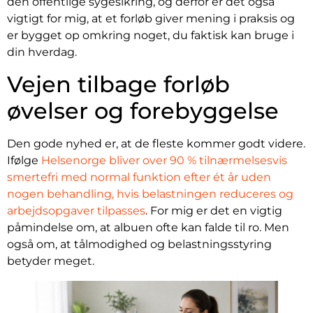
den offentlige sygesikring, og derfor er det også
vigtigt for mig, at et forløb giver mening i praksis og
er bygget op omkring noget, du faktisk kan bruge i
din hverdag.
Vejen tilbage forløb
øvelser og forebyggelse
Den gode nyhed er, at de fleste kommer godt videre.
Ifølge
Helsenorge bliver over 90 % tilnærmelsesvis
smertefri med normal funktion efter ét år uden
nogen behandling, hvis belastningen reduceres og
arbejdsopgaver tilpasses
. For mig er det en vigtig
påmindelse om, at albuen ofte kan falde til ro. Men
også om, at tålmodighed og belastningsstyring
betyder meget.