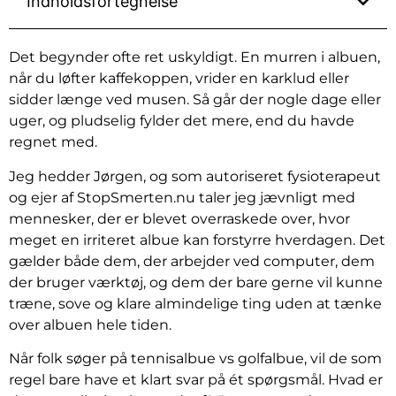
Indholdsfortegnelse
Det begynder ofte ret uskyldigt. En murren i albuen,
når du løfter kaffekoppen, vrider en karklud eller
sidder længe ved musen. Så går der nogle dage eller
uger, og pludselig fylder det mere, end du havde
regnet med.
Jeg hedder Jørgen, og som autoriseret fysioterapeut
og ejer af StopSmerten.nu taler jeg jævnligt med
mennesker, der er blevet overraskede over, hvor
meget en irriteret albue kan forstyrre hverdagen. Det
gælder både dem, der arbejder ved computer, dem
der bruger værktøj, og dem der bare gerne vil kunne
træne, sove og klare almindelige ting uden at tænke
over albuen hele tiden.
Når folk søger på tennisalbue vs golfalbue, vil de som
regel bare have et klart svar på ét spørgsmål. Hvad er