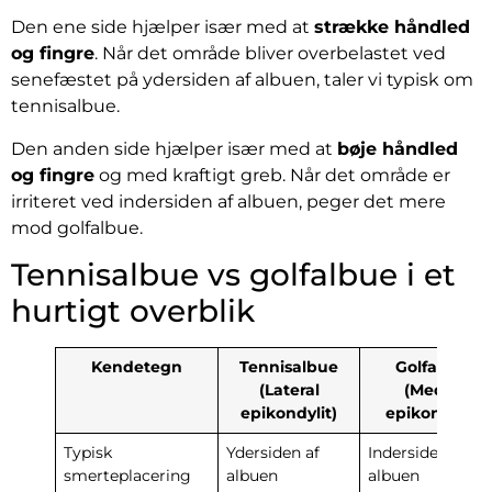
Den ene side hjælper især med at
strække håndled
og fingre
. Når det område bliver overbelastet ved
senefæstet på ydersiden af albuen, taler vi typisk om
tennisalbue.
Den anden side hjælper især med at
bøje håndled
og fingre
og med kraftigt greb. Når det område er
irriteret ved indersiden af albuen, peger det mere
mod golfalbue.
Tennisalbue vs golfalbue i et
hurtigt overblik
Kendetegn
Tennisalbue
Golfalbue
(Lateral
(Medial
epikondylit)
epikondylit)
Typisk
Ydersiden af
Indersiden af
smerteplacering
albuen
albuen